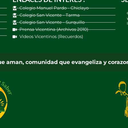
Colegio Manuel Pardo - Chiclayo
Colegio San Vicente - Tarma
Colegio San Vicente - Surquillo
Prensa Vicentina (Archivos 2010)
Videos Vicentinos (Recuerdos)
ue aman, comunidad que evangeliza y corazo