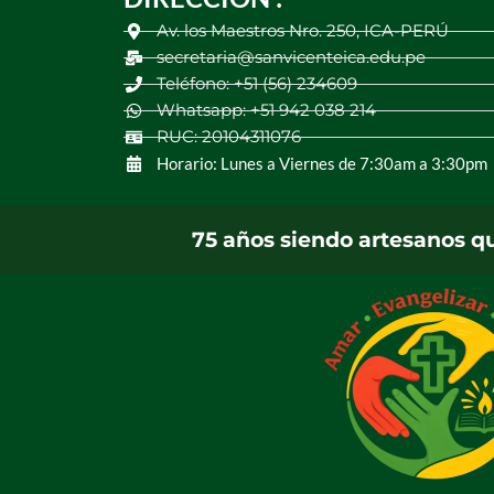
Av. los Maestros Nro. 250, ICA-PERÚ
secretaria@sanvicenteica.edu.pe
Teléfono: +51 (56) 234609
Whatsapp: +51 942 038 214
RUC: 20104311076
Horario: Lunes a Viernes de 7:30am a 3:30pm
75 años siendo artesanos q