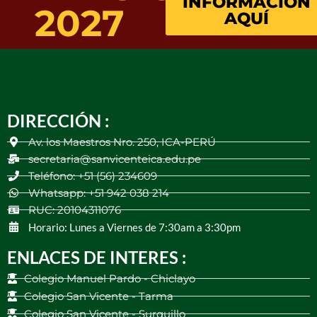
INFORMACIÓN
2027
AQUÍ
DIRECCIÓN :
Av. los Maestros Nro. 250, ICA-PERÚ
secretaria@sanvicenteica.edu.pe
Teléfono: +51 (56) 234609
Whatsapp: +51 942 038 214
RUC: 20104311076
Horario: Lunes a Viernes de 7:30am a 3:30pm
ENLACES DE INTERES :
Colegio Manuel Pardo - Chiclayo
Colegio San Vicente - Tarma
Colegio San Vicente - Surquillo