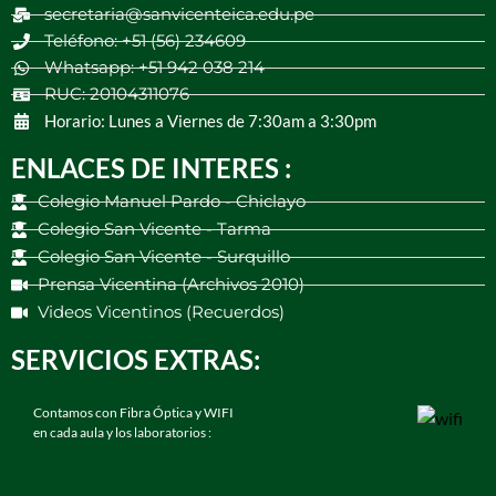
secretaria@sanvicenteica.edu.pe
Teléfono: +51 (56) 234609
Whatsapp: +51 942 038 214
RUC: 20104311076
Horario: Lunes a Viernes de 7:30am a 3:30pm
ENLACES DE INTERES :
Colegio Manuel Pardo - Chiclayo
Colegio San Vicente - Tarma
Colegio San Vicente - Surquillo
Prensa Vicentina (Archivos 2010)
Videos Vicentinos (Recuerdos)
SERVICIOS EXTRAS:
Contamos con Fibra Óptica y WIFI
en cada aula y los laboratorios :