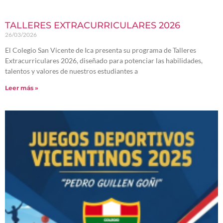
TALLERES EXTRACURRICULARES 2026
26/03/2026
El Colegio San Vicente de Ica presenta su programa de Talleres
Extracurriculares 2026, diseñado para potenciar las habilidades,
talentos y valores de nuestros estudiantes a
Leer más »