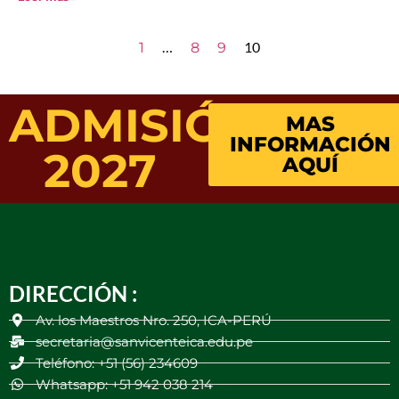
…
10
1
8
9
ADMISIÓN
MAS
INFORMACIÓN
2027
AQUÍ
DIRECCIÓN :
Av. los Maestros Nro. 250, ICA-PERÚ
secretaria@sanvicenteica.edu.pe
Teléfono: +51 (56) 234609
Whatsapp: +51 942 038 214