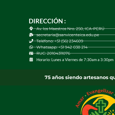
DIRECCIÓN :
Av. los Maestros Nro. 250, ICA-PERÚ
secretaria@sanvicenteica.edu.pe
Teléfono: +51 (56) 234609
Whatsapp: +51 942 038 214
RUC: 20104311076
Horario: Lunes a Viernes de 7:30am a 3:30pm
75 años siendo artesanos q