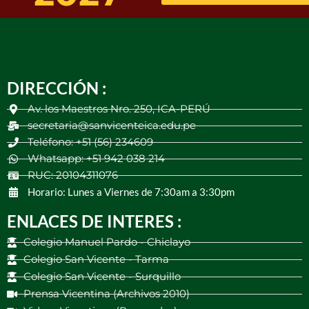
DIRECCIÓN :
Av. los Maestros Nro. 250, ICA-PERÚ
secretaria@sanvicenteica.edu.pe
Teléfono: +51 (56) 234609
Whatsapp: +51 942 038 214
RUC: 20104311076
Horario: Lunes a Viernes de 7:30am a 3:30pm
ENLACES DE INTERES :
Colegio Manuel Pardo - Chiclayo
Colegio San Vicente - Tarma
Colegio San Vicente - Surquillo
Prensa Vicentina (Archivos 2010)