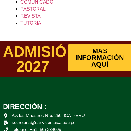
COMUNICADO
PASTORAL
REVISTA
TUTORIA
ADMISIÓN
MAS
INFORMACIÓN
2027
AQUÍ
DIRECCIÓN :
Av. los Maestros Nro. 250, ICA-PERÚ
secretaria@sanvicenteica.edu.pe
Teléfono: +51 (56) 234609