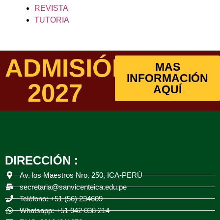
REVISTA
TUTORIA
ADMISIÓN
MAS
INFORMACIÓN
2027
AQUÍ
DIRECCIÓN :
Av. los Maestros Nro. 250, ICA-PERÚ
secretaria@sanvicenteica.edu.pe
Teléfono: +51 (56) 234609
Whatsapp: +51 942 038 214