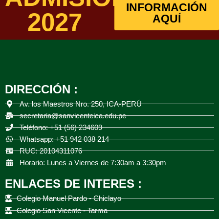
INFORMACIÓN
2027
AQUÍ
DIRECCIÓN :
Av. los Maestros Nro. 250, ICA-PERÚ
secretaria@sanvicenteica.edu.pe
Teléfono: +51 (56) 234609
Whatsapp: +51 942 038 214
RUC: 20104311076
Horario: Lunes a Viernes de 7:30am a 3:30pm
ENLACES DE INTERES :
Colegio Manuel Pardo - Chiclayo
Colegio San Vicente - Tarma