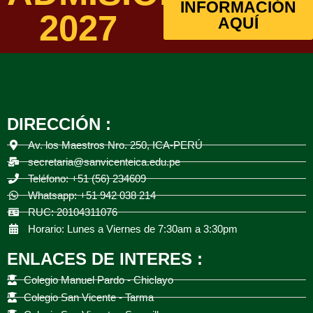
INFORMACIÓN
2027
AQUÍ
DIRECCIÓN :
Av. los Maestros Nro. 250, ICA-PERÚ
secretaria@sanvicenteica.edu.pe
Teléfono: +51 (56) 234609
Whatsapp: +51 942 038 214
RUC: 20104311076
Horario: Lunes a Viernes de 7:30am a 3:30pm
ENLACES DE INTERES :
Colegio Manuel Pardo - Chiclayo
Colegio San Vicente - Tarma