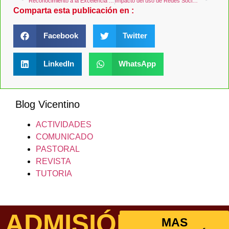
Reconocimiento a la Excelencia Académica 2021
Impacto del uso de Redes Sociales – Taller Para Padres
Comparta esta publicación en :
Facebook
Twitter
LinkedIn
WhatsApp
Blog Vicentino
ACTIVIDADES
COMUNICADO
PASTORAL
REVISTA
TUTORIA
ADMISIÓN
MAS