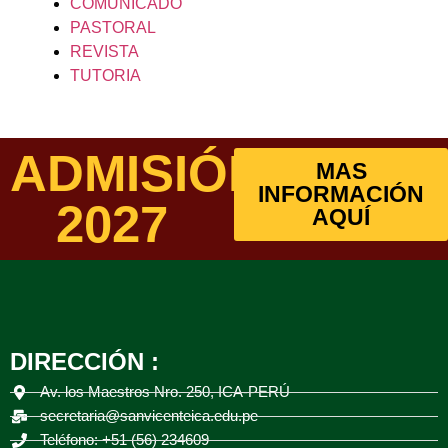
COMUNICADO
PASTORAL
REVISTA
TUTORIA
ADMISIÓN
MAS
INFORMACIÓN
2027
AQUÍ
DIRECCIÓN :
Av. los Maestros Nro. 250, ICA-PERÚ
secretaria@sanvicenteica.edu.pe
Teléfono: +51 (56) 234609