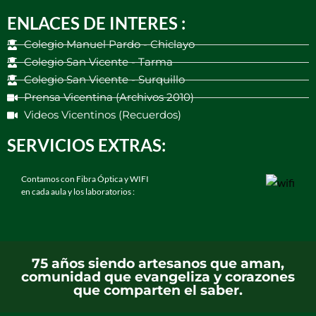
ENLACES DE INTERES :
Colegio Manuel Pardo - Chiclayo
Colegio San Vicente - Tarma
Colegio San Vicente - Surquillo
Prensa Vicentina (Archivos 2010)
Videos Vicentinos (Recuerdos)
SERVICIOS EXTRAS:
Contamos con Fibra Óptica y WIFI
en cada aula y los laboratorios :
75 años siendo artesanos que aman,
comunidad que evangeliza y corazones
que comparten el saber.