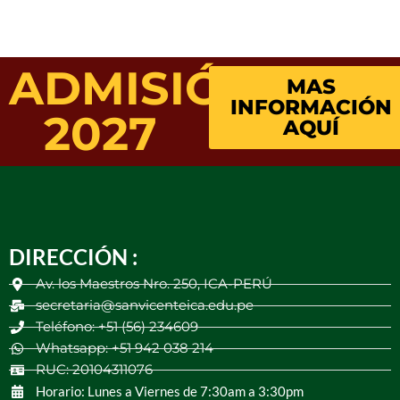
ADMISIÓN
MAS
INFORMACIÓN
2027
AQUÍ
DIRECCIÓN :
Av. los Maestros Nro. 250, ICA-PERÚ
secretaria@sanvicenteica.edu.pe
Teléfono: +51 (56) 234609
Whatsapp: +51 942 038 214
RUC: 20104311076
Horario: Lunes a Viernes de 7:30am a 3:30pm