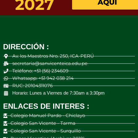
2027
AQUÍ
DIRECCIÓN :
Av. los Maestros Nro. 250, ICA-PERÚ
secretaria@sanvicenteica.edu.pe
Teléfono: +51 (56) 234609
Whatsapp: +51 942 038 214
RUC: 20104311076
Horario: Lunes a Viernes de 7:30am a 3:30pm
ENLACES DE INTERES :
Colegio Manuel Pardo - Chiclayo
Colegio San Vicente - Tarma
Colegio San Vicente - Surquillo