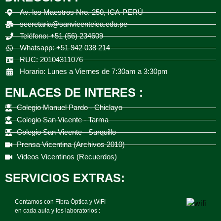
Av. los Maestros Nro. 250, ICA-PERÚ
secretaria@sanvicenteica.edu.pe
Teléfono: +51 (56) 234609
Whatsapp: +51 942 038 214
RUC: 20104311076
Horario: Lunes a Viernes de 7:30am a 3:30pm
ENLACES DE INTERES :
Colegio Manuel Pardo - Chiclayo
Colegio San Vicente - Tarma
Colegio San Vicente - Surquillo
Prensa Vicentina (Archivos 2010)
Videos Vicentinos (Recuerdos)
SERVICIOS EXTRAS:
Contamos con Fibra Óptica y WIFI
en cada aula y los laboratorios :