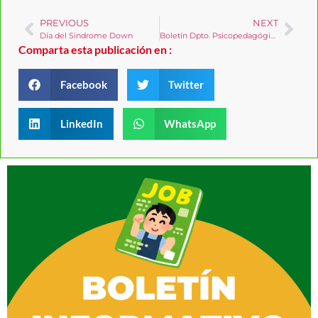
PREVIOUS
NEXT
Día del Sindrome Down
Boletín Dpto. Psicopedagógico 2025-01
Comparta esta publicación en :
Facebook
Twitter
LinkedIn
WhatsApp