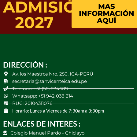
ADMISIÓN
MAS
INFORMACIÓN
2027
AQUÍ
DIRECCIÓN :
Av. los Maestros Nro. 250, ICA-PERÚ
secretaria@sanvicenteica.edu.pe
Teléfono: +51 (56) 234609
Whatsapp: +51 942 038 214
RUC: 20104311076
Horario: Lunes a Viernes de 7:30am a 3:30pm
ENLACES DE INTERES :
Colegio Manuel Pardo - Chiclayo