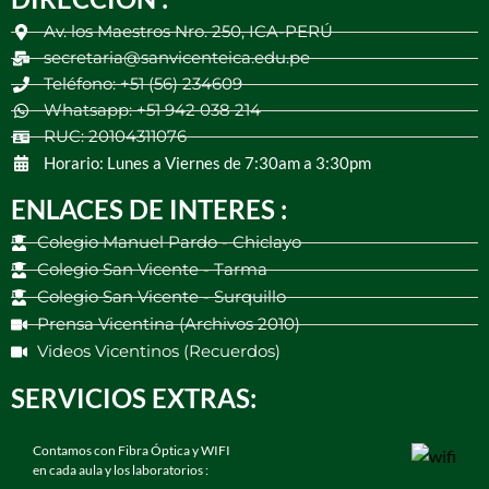
Av. los Maestros Nro. 250, ICA-PERÚ
secretaria@sanvicenteica.edu.pe
Teléfono: +51 (56) 234609
Whatsapp: +51 942 038 214
RUC: 20104311076
Horario: Lunes a Viernes de 7:30am a 3:30pm
ENLACES DE INTERES :
Colegio Manuel Pardo - Chiclayo
Colegio San Vicente - Tarma
Colegio San Vicente - Surquillo
Prensa Vicentina (Archivos 2010)
Videos Vicentinos (Recuerdos)
SERVICIOS EXTRAS:
Contamos con Fibra Óptica y WIFI
en cada aula y los laboratorios :