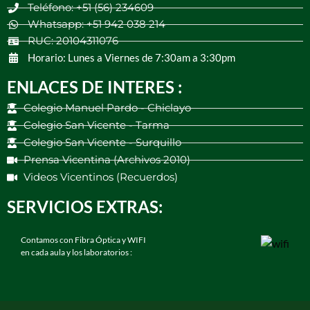
Teléfono: +51 (56) 234609
Whatsapp: +51 942 038 214
RUC: 20104311076
Horario: Lunes a Viernes de 7:30am a 3:30pm
ENLACES DE INTERES :
Colegio Manuel Pardo - Chiclayo
Colegio San Vicente - Tarma
Colegio San Vicente - Surquillo
Prensa Vicentina (Archivos 2010)
Videos Vicentinos (Recuerdos)
SERVICIOS EXTRAS:
Contamos con Fibra Óptica y WIFI
en cada aula y los laboratorios :