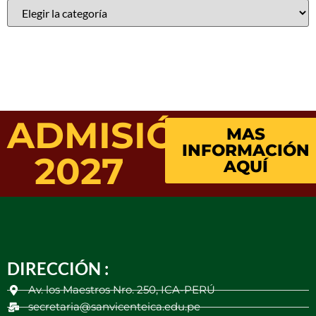
ADMISIÓN
MAS
INFORMACIÓN
2027
AQUÍ
DIRECCIÓN :
Av. los Maestros Nro. 250, ICA-PERÚ
secretaria@sanvicenteica.edu.pe