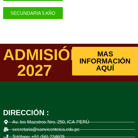
SECUNDARIA 5 AÑO
ADMISIÓN
MAS
INFORMACIÓN
2027
AQUÍ
DIRECCIÓN :
Av. los Maestros Nro. 250, ICA-PERÚ
secretaria@sanvicenteica.edu.pe
Teléfono: +51 (56) 234609