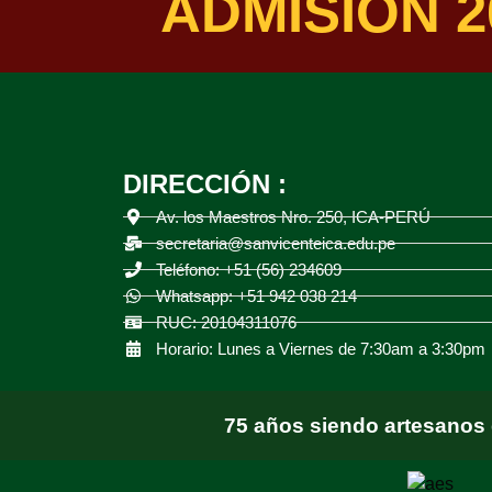
ADMISIÓN 2
DIRECCIÓN :
Av. los Maestros Nro. 250, ICA-PERÚ
secretaria@sanvicenteica.edu.pe
Teléfono: +51 (56) 234609
Whatsapp: +51 942 038 214
RUC: 20104311076
Horario: Lunes a Viernes de 7:30am a 3:30pm
75 años siendo artesanos