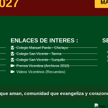
027
MA
ENLACES DE INTERES :
S
Colegio Manuel Pardo - Chiclayo
Colegio San Vicente - Tarma
Colegio San Vicente - Surquillo
Prensa Vicentina (Archivos 2010)
Videos Vicentinos (Recuerdos)
 que aman, comunidad que evangeliza y corazone