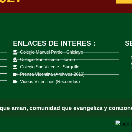
ENLACES DE INTERES :
S
Colegio Manuel Pardo - Chiclayo
Colegio San Vicente - Tarma
Colegio San Vicente - Surquillo
Prensa Vicentina (Archivos 2010)
Videos Vicentinos (Recuerdos)
 que aman, comunidad que evangeliza y corazone