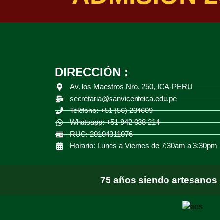
DIRECCIÓN :
Av. los Maestros Nro. 250, ICA-PERÚ
secretaria@sanvicenteica.edu.pe
Teléfono: +51 (56) 234609
Whatsapp: +51 942 038 214
RUC: 20104311076
Horario: Lunes a Viernes de 7:30am a 3:30pm
75 años siendo artesanos