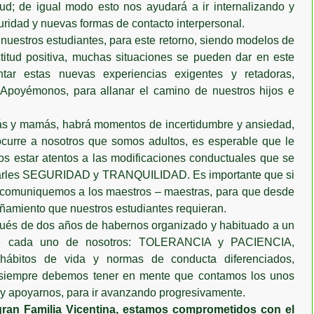
ud; de igual modo esto nos ayudará a ir internalizando y
uridad y nuevas formas de contacto interpersonal.
estros estudiantes, para este retorno, siendo modelos de
titud positiva, muchas situaciones se pueden dar en este
tar estas nuevas experiencias exigentes y retadoras,
Apoyémonos, para allanar el camino de nuestros hijos e
s y mamás, habrá momentos de incertidumbre y ansiedad,
curre a nosotros que somos adultos, es esperable que le
mos estar atentos a las modificaciones conductuales que se
indarles SEGURIDAD y TRANQUILIDAD. Es importante que si
a comuniquemos a los maestros – maestras, para que desde
amiento que nuestros estudiantes requieran.
pués de dos años de habernos organizado y habituado a un
á de cada uno de nosotros: TOLERANCIA y PACIENCIA,
 hábitos de vida y normas de conducta diferenciados,
, siempre debemos tener en mente que contamos los unos
y apoyarnos, para ir avanzando progresivamente.
gran Familia Vicentina, estamos comprometidos con el